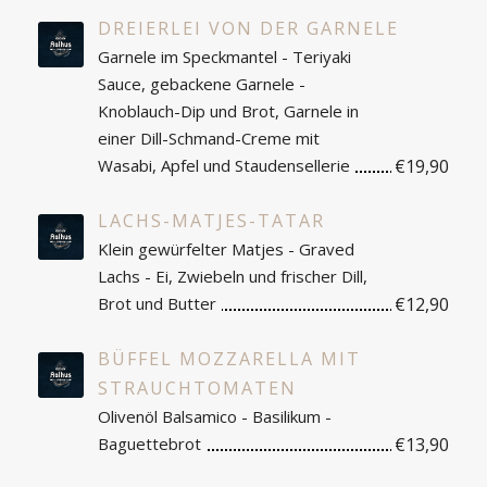
DREIERLEI VON DER GARNELE
Garnele im Speckmantel - Teriyaki
Sauce, gebackene Garnele -
Knoblauch-Dip und Brot, Garnele in
einer Dill-Schmand-Creme mit
Wasabi, Apfel und Staudensellerie
€19,90
LACHS-MATJES-TATAR
Klein gewürfelter Matjes - Graved
Lachs - Ei, Zwiebeln und frischer Dill,
Brot und Butter
€12,90
BÜFFEL MOZZARELLA MIT
STRAUCHTOMATEN
Olivenöl Balsamico - Basilikum -
Baguettebrot
€13,90