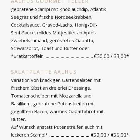
AALHUS GOURMET TELLER
gebratene Scampi mit Knoblauchdip, Atlantik
Seegras und frische Nordseekrabben,
Cocktailsauce, Graved-Lachs, Honig-Dill-
Senf-Sauce, mildes Matjesfilet an Apfel-
Zwiebelschmand, geröstetes Ciabatta,
Schwarzbrot, Toast und Butter oder
*Bratkartoffeln
€30,00 / 33,00*
SALATPLATTE AALHUS
Variation von knackigen Gartensalaten mit
frischem Obst an dreierlei Dressings.
Tomatenscheiben mit Mozzarella und
Basilikum, gebratene Putenstreifen mit
gegrilltem Bacon, warmes Ciabattabrot mit
Butter.
Auf Wunsch anstatt Putenstreifen auch mit
leckeren Scampi*
€22,90 / €25,90*