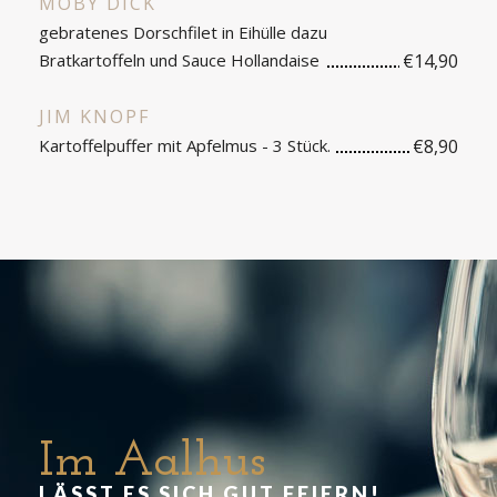
MOBY DICK
gebratenes Dorschfilet in Eihülle dazu
Bratkartoffeln und Sauce Hollandaise
€14,90
JIM KNOPF
Kartoffelpuffer mit Apfelmus - 3 Stück.
€8,90
Im Aalhus
LÄSST ES SICH GUT FEIERN!