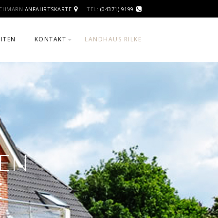
FEHMARN
ANFAHRTSKARTE
TEL:
(04371) 9199
ITEN
KONTAKT
LANDHAUS RILKE
ANFAHRT
IMPRESSUM
DATENSCHUTZ
EN
E