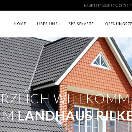
HAUPTSTRASSE 39A, 23769 
HOME
ÜBER UNS
SPEISEKARTE
ÖFFNUNGSZE
HISTORIE
RZLICH WILLKOMM
IM
LANDHAUS RILK